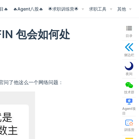
目🔥
🔥Agent八股🔥
🌟求职训练营🌟
求职工具
其他
FIN 包会如何处
目录
侧边栏
夜间
官问了他这么一个网络问题：
技术群
Agent项
目
训练营