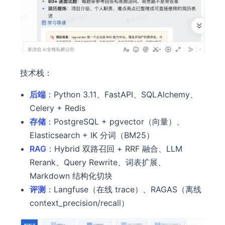
技术栈：
后端
：Python 3.11、FastAPI、SQLAlchemy、
Celery + Redis
存储
：PostgreSQL + pgvector（向量）、
Elasticsearch + IK 分词（BM25）
RAG
：Hybrid 双路召回 + RRF 融合、LLM
Rerank、Query Rewrite、词表扩展、
Markdown 结构化切块
评测
：Langfuse（在线 trace）、RAGAS（离线
context_precision/recall）