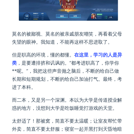
莫名的被鄙视、莫名的被亲戚朋友嘲笑，再看着父母
失望的眼神。我知道，不能再这样不思进取了。
但是职高的环境，懂的都懂。
在这里，学习的人是异
类
，是要遭排挤和讥讽的。“都考进职高了，你学你
**呢。”，我把这些声音抛之脑后，不断的给自己做
长期和短期规划，不断的给自己加油打气。最终，考
进了本科。
而二本，又是另一个深渊。本以为大学是传道授业解
惑的地方，没想到大学是吃饭睡觉打游戏的天堂。
太舒适了！那被窝，简直不要太温暖；让室友帮忙带
外卖，简直不要太舒服；寝室一起开黑打到天昏地暗