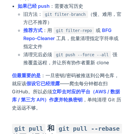
如果已经 push
：需要改写历史
旧方法：
（慢、难用，官
git filter-branch
方已不推荐）
推荐方式
：用
或
BFG
git filter-repo
Repo-Cleaner
工具，批量清理指定字符串或
指定文件
清理完后必须
强
git push --force --all
推覆盖远程，并让所有协作者重新 clone
但最重要的是
：一旦密钥/密码被推送到公网仓库，
就应该
假设它已经泄露
——爬虫每分钟都在扫
GitHub。所以必须
立即去对应的平台（AWS / 数据
库 / 第三方 API）作废并轮换密钥
，单纯清理 Git 历
史远远不够。
和
git pull
git pull --rebase