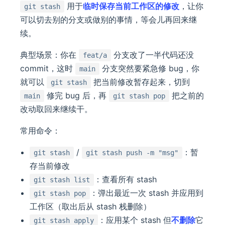
用于
临时保存当前工作区的修改
，让你
git stash
可以切去别的分支或做别的事情，等会儿再回来继
续。
典型场景：你在
分支改了一半代码还没
feat/a
commit，这时
分支突然要紧急修 bug，你
main
就可以
把当前修改暂存起来，切到
git stash
修完 bug 后，再
把之前的
main
git stash pop
改动取回来继续干。
常用命令：
/
：暂
git stash
git stash push -m "msg"
存当前修改
：查看所有 stash
git stash list
：弹出最近一次 stash 并应用到
git stash pop
工作区（取出后从 stash 栈删除）
：应用某个 stash 但
不删除
它
git stash apply