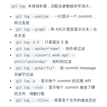
本身很朴素，但配合参数能非常强大：
git log
：一行显示一个 commit，
git log --oneline
简洁直观
：用 ASCII 图形显示分支 / 合
git log --graph
并关系
：只看最近 5 条
git log -n 5
：按作者过滤
git log --author="name"
git log --since="1 week ago" --
：按时间过滤
until="yesterday"
：按 commit message
git log --grep="fix"
关键字过滤
：显示每个 commit 的完整 diff
git log -p
：显示每个 commit 修改了哪
git log --stat
些文件、增删行数
：查看某个文件的修改历史
git log -- <file>