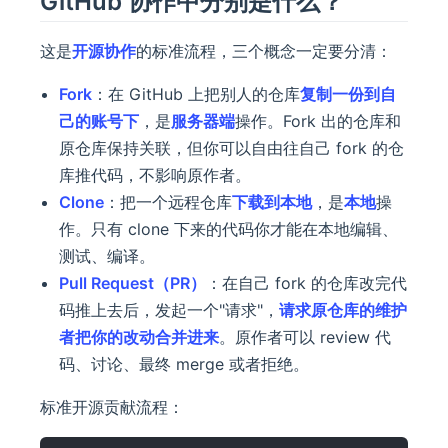
GitHub 协作中分别是什么？
这是
开源协作
的标准流程，三个概念一定要分清：
Fork
：在 GitHub 上把别人的仓库
复制一份到自
己的账号下
，是
服务器端
操作。Fork 出的仓库和
原仓库保持关联，但你可以自由往自己 fork 的仓
库推代码，不影响原作者。
Clone
：把一个远程仓库
下载到本地
，是
本地
操
作。只有 clone 下来的代码你才能在本地编辑、
测试、编译。
Pull Request（PR）
：在自己 fork 的仓库改完代
码推上去后，发起一个"请求"，
请求原仓库的维护
者把你的改动合并进来
。原作者可以 review 代
码、讨论、最终 merge 或者拒绝。
标准开源贡献流程：