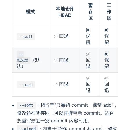
暂
工
本地仓库
模式
存
作
HEAD
区
区
❌
❌
保
保
✅ 回退
--soft
留
留
✅
❌
--
（默
回
保
✅ 回退
mixed
认）
退
留
✅
✅
回
回
✅ 回退
--hard
退
退
：相当于"只撤销 commit、保留 add"，
--soft
修改还在暂存区，可以直接重新 commit。适合
想重写最近一次 commit 内容时用。
：相当于"撤销 commit 和 add"，修改
--mixed