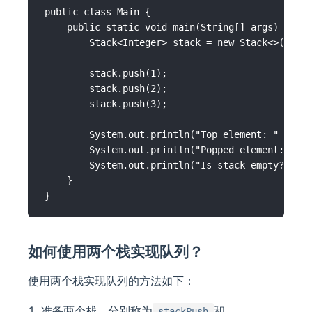
public class Main {

    public static void main(String[] args) {

        Stack<Integer> stack = new Stack<>();

        stack.push(1);

        stack.push(2);

        stack.push(3);

        System.out.println("Top element: " + st
        System.out.println("Popped element: " +
        System.out.println("Is stack empty? " +
    }

如何使用两个栈实现队列？
使用两个栈实现队列的方法如下：
准备两个栈，分别称为
和
stackPush