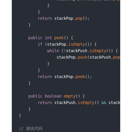
}
}
return
 stackPop
.
pop
(
)
;
}
public
int
peek
(
)
{
if
(
stackPop
.
isEmpty
(
)
)
{
while
(
!
stackPush
.
isEmpty
(
)
)
{
                stackPop
.
push
(
stackPush
.
pop
(
)
)
;
}
}
return
 stackPop
.
peek
(
)
;
}
public
boolean
empty
(
)
{
return
 stackPush
.
isEmpty
(
)
&&
 stackPop
.
i
}
}
// 测试代码