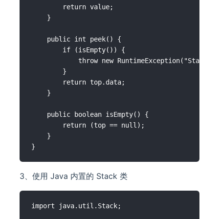
        return value;

    }

    public int peek() {

        if (isEmpty()) {

            throw new RuntimeException("Stack is
        }

        return top.data;

    }

    public boolean isEmpty() {

        return (top == null);

    }

3、使用 Java 内置的 Stack 类
import java.util.Stack;
