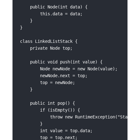
    public Node(int data) {

        this.data = data;

    }

}

class LinkedListStack {

    private Node top;

    public void push(int value) {

        Node newNode = new Node(value);

        newNode.next = top;

        top = newNode;

    }

    public int pop() {

        if (isEmpty()) {

            throw new RuntimeException("Stack is
        }

        int value = top.data;

        top = top.next;
