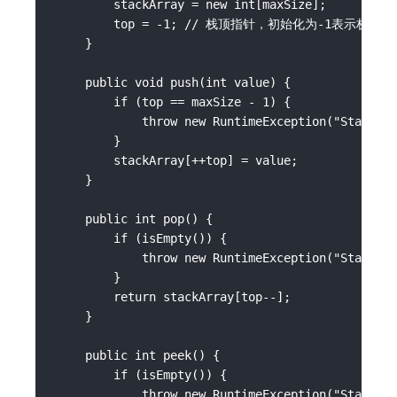
        stackArray = new int[maxSize];

        top = -1; // 栈顶指针，初始化为-1表示栈空

    }

    public void push(int value) {

        if (top == maxSize - 1) {

            throw new RuntimeException("Stack is
        }

        stackArray[++top] = value;

    }

    public int pop() {

        if (isEmpty()) {

            throw new RuntimeException("Stack is
        }

        return stackArray[top--];

    }

    public int peek() {

        if (isEmpty()) {

            throw new RuntimeException("Stack is