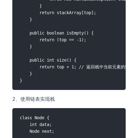
        }

        return stackArray[top];

    }

    public boolean isEmpty() {

        return (top == -1);

    }

    public int size() {

        return top + 1; // 返回栈中当前元素的数量

    }

2、使用链表实现栈
class Node {

    int data;

    Node next;
