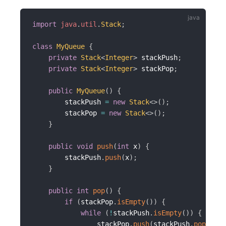
import
java
.
util
.
Stack
;
class
MyQueue
{
private
Stack
<
Integer
>
 stackPush
;
private
Stack
<
Integer
>
 stackPop
;
public
MyQueue
(
)
{
        stackPush 
=
new
Stack
<
>
(
)
;
        stackPop 
=
new
Stack
<
>
(
)
;
}
public
void
push
(
int
 x
)
{
        stackPush
.
push
(
x
)
;
}
public
int
pop
(
)
{
if
(
stackPop
.
isEmpty
(
)
)
{
while
(
!
stackPush
.
isEmpty
(
)
)
{
                stackPop
.
push
(
stackPush
.
pop
(
)
)
;