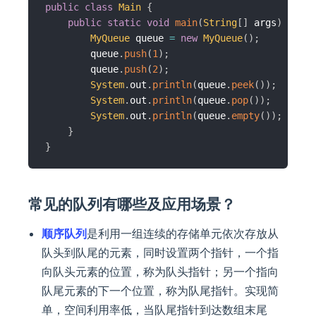
public
class
Main
{
public
static
void
main
(
String
[
]
 args
)
{
MyQueue
 queue 
=
new
MyQueue
(
)
;
        queue
.
push
(
1
)
;
        queue
.
push
(
2
)
;
System
.
out
.
println
(
queue
.
peek
(
)
)
;
// 输
System
.
out
.
println
(
queue
.
pop
(
)
)
;
// 输
System
.
out
.
println
(
queue
.
empty
(
)
)
;
// 输
}
}
常见的队列有哪些及应用场景？
顺序队列
是利用一组连续的存储单元依次存放从
队头到队尾的元素，同时设置两个指针，一个指
向队头元素的位置，称为队头指针；另一个指向
队尾元素的下一个位置，称为队尾指针。实现简
单，空间利用率低，当队尾指针到达数组末尾